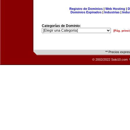
Registro de Dominios
|
Web Hosting
|
D
Dominios Expirados
|
Industrias
|
Indu
Categorías de Dominio:
[Pág. princi
** Precios expre
© 2002/2022 Solo10.com