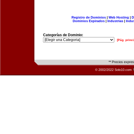
Registro de Dominios
|
Web Hosting
|
D
Dominios Expirados
|
Industrias
|
Indu
Categorías de Dominio:
[Pág. princi
** Precios expre
© 2002/2022 Solo10.com