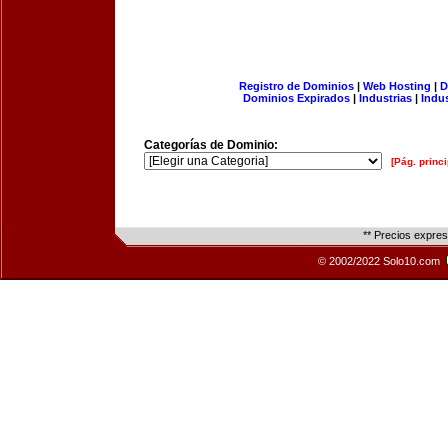
Registro de Dominios
|
Web Hosting
|
D
Dominios Expirados
|
Industrias
|
Indu
Categorías de Dominio:
[Pág. princi
** Precios expre
© 2002/2022 Solo10.com