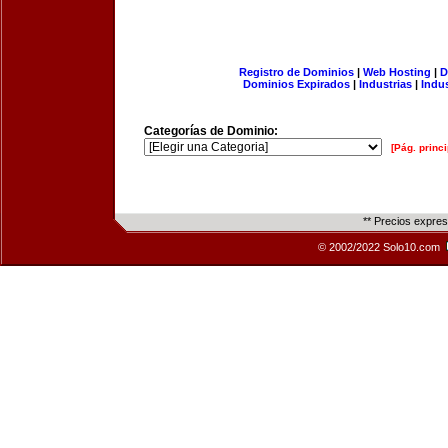
Registro de Dominios
|
Web Hosting
|
D
Dominios Expirados
|
Industrias
|
Indu
Categorías de Dominio:
[Pág. princi
** Precios expre
© 2002/2022 Solo10.com