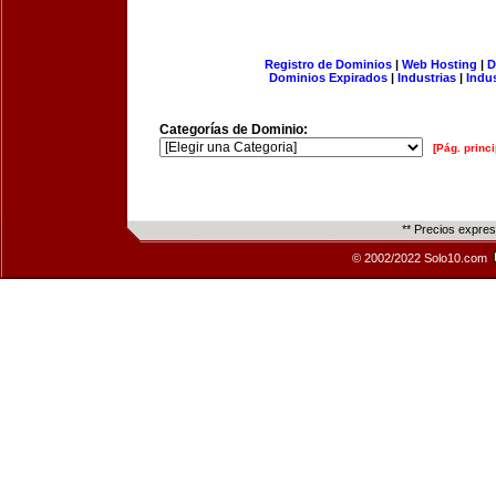
Registro de Dominios
|
Web Hosting
|
D
Dominios Expirados
|
Industrias
|
Indu
Categorías de Dominio:
[Pág. princi
** Precios expre
© 2002/2022 Solo10.com