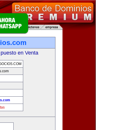
ios.com
 puesto en Venta
GOCIOS.COM
s.com
os.com
tas