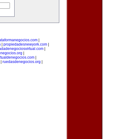
ataformanegocios.com
|
m
|
propiedadesnewyork.com
|
adadenegociosvirtual.com
|
negocios.org
|
rtualdenegocios.com
|
|
ruedasdenegocios.org
|