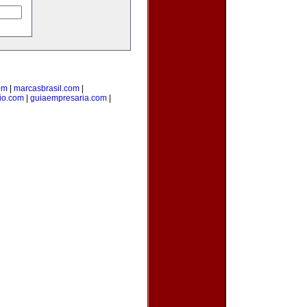
om
|
marcasbrasil.com
|
rio.com
|
guiaempresaria.com
|