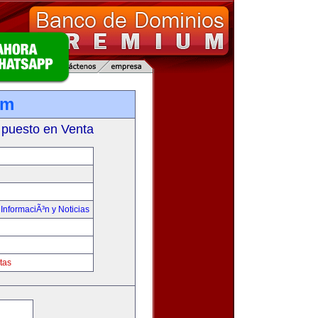
om
 puesto en Venta
,
InformaciÃ³n y Noticias
tas