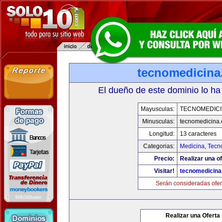
tecnomedicin
El dueño de este dominio lo ha
Mayusculas:
TECNOMEDICI
Minusculas:
tecnomedicina
Longitud:
13 caracteres
Categorias:
Medicina
,
Tecn
Precio:
Realizar una of
Visitar!
tecnomedicin
Serán consideradas ofer
Realizar una Oferta