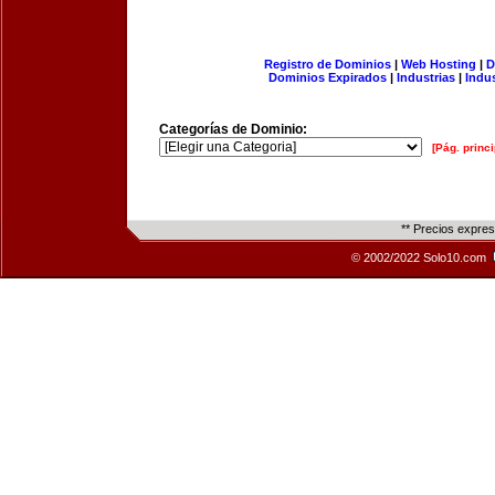
Registro de Dominios
|
Web Hosting
|
D
Dominios Expirados
|
Industrias
|
Indu
Categorías de Dominio:
[Pág. princi
** Precios expre
© 2002/2022 Solo10.com