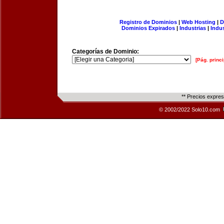
Registro de Dominios
|
Web Hosting
|
D
Dominios Expirados
|
Industrias
|
Indu
Categorías de Dominio:
[Pág. princi
** Precios expre
© 2002/2022 Solo10.com