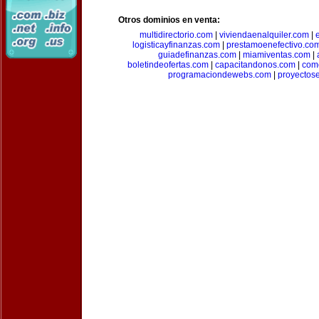
Otros dominios en venta:
multidirectorio.com
|
viviendaenalquiler.com
|
logisticayfinanzas.com
|
prestamoenefectivo.co
guiadefinanzas.com
|
miamiventas.com
|
boletindeofertas.com
|
capacitandonos.com
|
come
programaciondewebs.com
|
proyectos