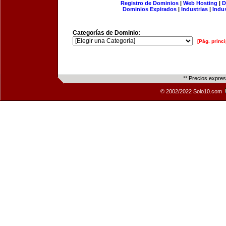
Registro de Dominios
|
Web Hosting
|
D
Dominios Expirados
|
Industrias
|
Indu
Categorías de Dominio:
[Pág. princi
** Precios expre
© 2002/2022 Solo10.com