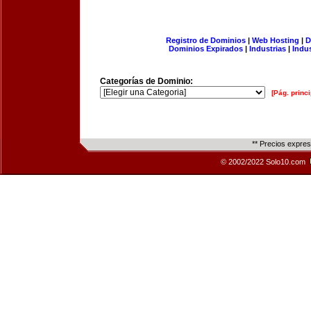
Registro de Dominios
|
Web Hosting
|
D
Dominios Expirados
|
Industrias
|
Indu
Categorías de Dominio:
[Pág. princi
** Precios expre
© 2002/2022 Solo10.com