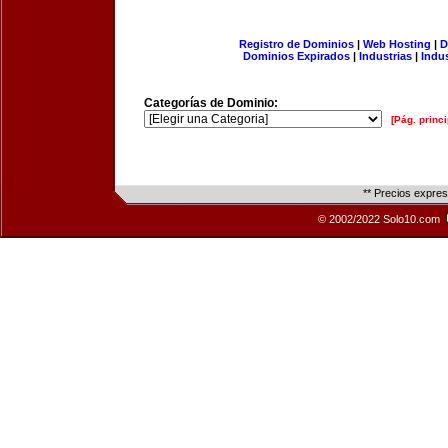
Registro de Dominios
|
Web Hosting
|
D
Dominios Expirados
|
Industrias
|
Indu
Categorías de Dominio:
[Pág. princi
** Precios expre
© 2002/2022 Solo10.com