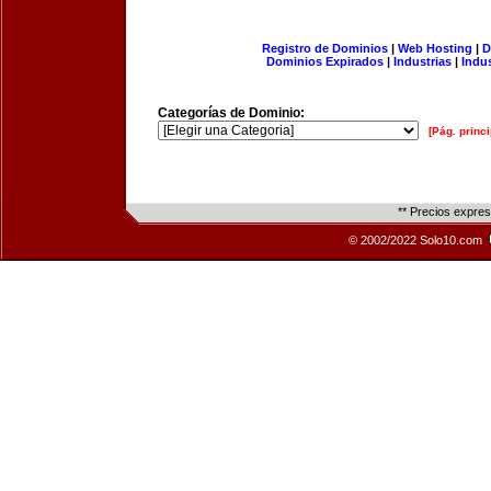
Registro de Dominios
|
Web Hosting
|
D
Dominios Expirados
|
Industrias
|
Indu
Categorías de Dominio:
[Pág. princi
** Precios expre
© 2002/2022 Solo10.com