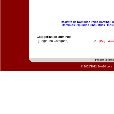
Registro de Dominios
|
Web Hosting
|
D
Dominios Expirados
|
Industrias
|
Indu
Categorías de Dominio:
[Pág. princi
** Precios expre
© 2002/2022 Solo10.com