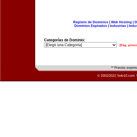
Registro de Dominios
|
Web Hosting
|
D
Dominios Expirados
|
Industrias
|
Indu
Categorías de Dominio:
[Pág. princi
** Precios expre
© 2002/2022 Solo10.com