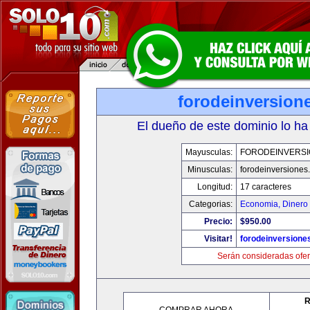
forodeinversion
El dueño de este dominio lo ha
Mayusculas:
FORODEINVERS
Minusculas:
forodeinversiones
Longitud:
17 caracteres
Categorias:
Economia, Dinero 
Precio:
$950.00
Visitar!
forodeinversione
Serán consideradas ofer
R