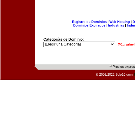
Registro de Dominios
|
Web Hosting
|
D
Dominios Expirados
|
Industrias
|
Indu
Categorías de Dominio:
[Pág. princi
** Precios expre
© 2002/2022 Solo10.com