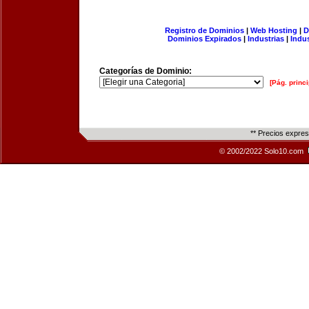
Registro de Dominios
|
Web Hosting
|
D
Dominios Expirados
|
Industrias
|
Indu
Categorías de Dominio:
[Pág. princi
** Precios expre
© 2002/2022 Solo10.com