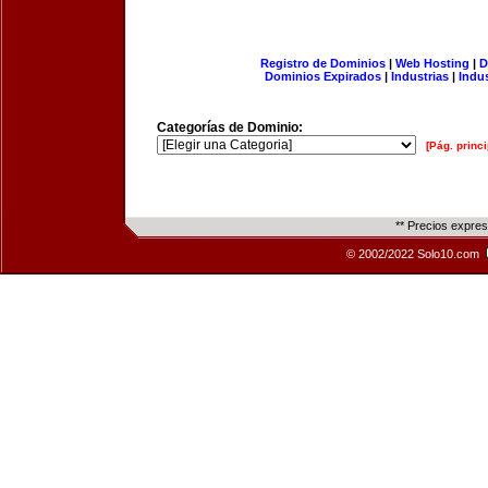
Registro de Dominios
|
Web Hosting
|
D
Dominios Expirados
|
Industrias
|
Indu
Categorías de Dominio:
[Pág. princi
** Precios expre
© 2002/2022 Solo10.com