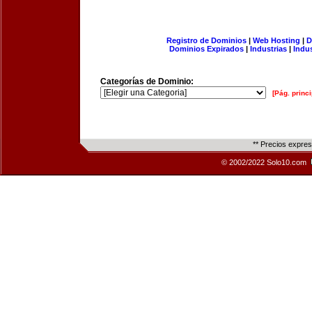
Registro de Dominios
|
Web Hosting
|
D
Dominios Expirados
|
Industrias
|
Indu
Categorías de Dominio:
[Pág. princi
** Precios expre
© 2002/2022 Solo10.com