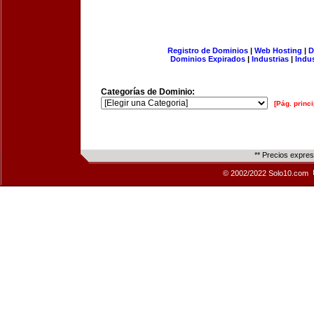
Registro de Dominios
|
Web Hosting
|
D
Dominios Expirados
|
Industrias
|
Indu
Categorías de Dominio:
[Pág. princi
** Precios expre
© 2002/2022 Solo10.com