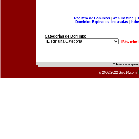
Registro de Dominios
|
Web Hosting
|
D
Dominios Expirados
|
Industrias
|
Indu
Categorías de Dominio:
[Pág. princi
** Precios expre
© 2002/2022 Solo10.com