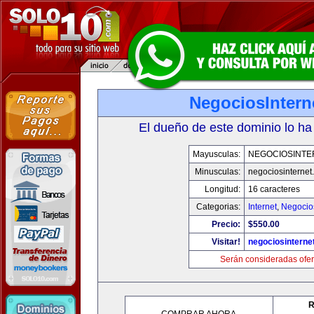
NegociosIntern
El dueño de este dominio lo ha
Mayusculas:
NEGOCIOSINTE
Minusculas:
negociosinternet.
Longitud:
16 caracteres
Categorias:
Internet
,
Negocio
Precio:
$550.00
Visitar!
negociosinternet
Serán consideradas ofer
R