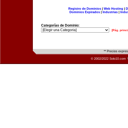
Registro de Dominios
|
Web Hosting
|
D
Dominios Expirados
|
Industrias
|
Indu
Categorías de Dominio:
[Pág. princi
** Precios expre
© 2002/2022 Solo10.com