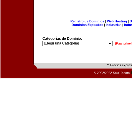
Registro de Dominios
|
Web Hosting
|
D
Dominios Expirados
|
Industrias
|
Indu
Categorías de Dominio:
[Pág. princi
** Precios expre
© 2002/2022 Solo10.com