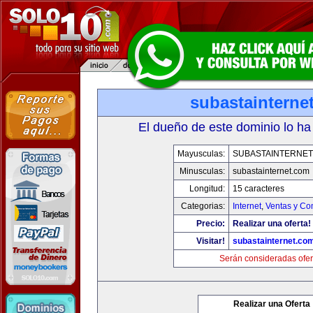
subastainterne
El dueño de este dominio lo ha
Mayusculas:
SUBASTAINTERNET
Minusculas:
subastainternet.com
Longitud:
15 caracteres
Categorias:
Internet
,
Ventas y Co
Precio:
Realizar una oferta!
Visitar!
subastainternet.co
Serán consideradas ofer
Realizar una Oferta