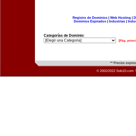
Registro de Dominios
|
Web Hosting
|
D
Dominios Expirados
|
Industrias
|
Indu
Categorías de Dominio:
[Pág. princi
** Precios expre
© 2002/2022 Solo10.com