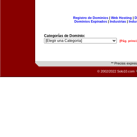
Registro de Dominios
|
Web Hosting
|
D
Dominios Expirados
|
Industrias
|
Indu
Categorías de Dominio:
[Pág. princi
** Precios expre
© 2002/2022 Solo10.com