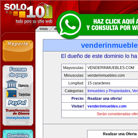
venderinmuebl
El dueño de este dominio lo ha
Mayusculas:
VENDERINMUEBLES.COM
Minusculas:
venderinmuebles.com
Longitud:
15 caracteres
Categorias:
Inmuebles y Propiedades
,
Ven
Precio:
Realizar una oferta!
Visitar!
venderinmuebles.com
Serán consideradas ofer
Realizar una Oferta