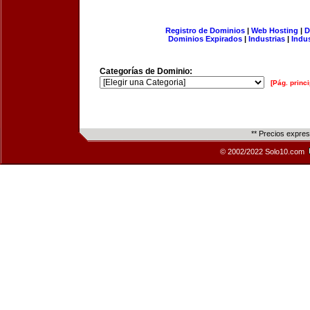
Registro de Dominios
|
Web Hosting
|
D
Dominios Expirados
|
Industrias
|
Indu
Categorías de Dominio:
[Pág. princi
** Precios expre
© 2002/2022 Solo10.com