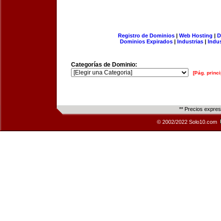
Registro de Dominios
|
Web Hosting
|
D
Dominios Expirados
|
Industrias
|
Indu
Categorías de Dominio:
[Pág. princi
** Precios expre
© 2002/2022 Solo10.com