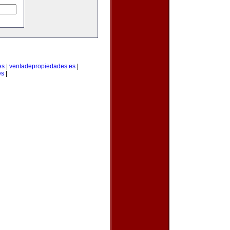
es
|
ventadepropiedades.es
|
es
|