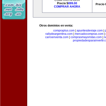
COMPRAR AHORA
Precio $
899.00
Precio 
COMPRAR AHORA
Otros dominios en venta:
compraplus.com
|
apuntesdeviaje.com
|
rallydeargentina.com
|
mercadocompras.com
|
carroenventa.com
|
comprasmayoristas.com
|
n
propiedadesparainvertir.