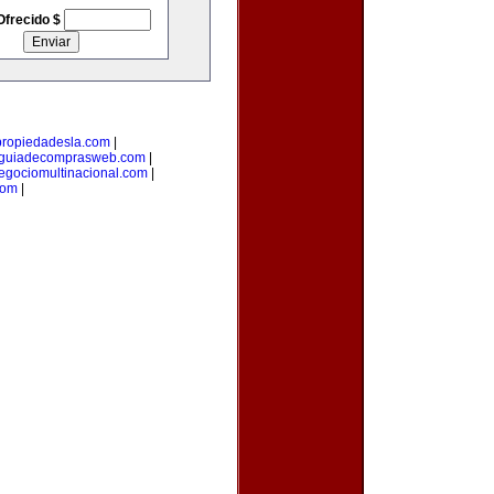
Ofrecido $
propiedadesla.com
|
guiadecomprasweb.com
|
egociomultinacional.com
|
com
|