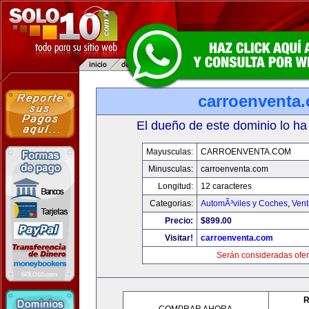
carroenventa
El dueño de este dominio lo ha
Mayusculas:
CARROENVENTA.COM
Minusculas:
carroenventa.com
Longitud:
12 caracteres
Categorias:
AutomÃ³viles y Coches
,
Vent
Precio:
$899.00
Visitar!
carroenventa.com
Serán consideradas ofer
R