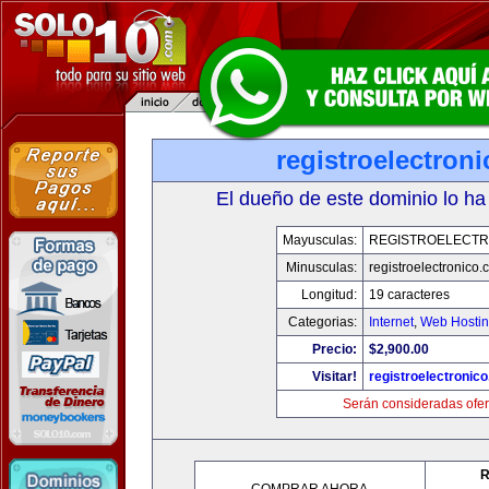
registroelectron
El dueño de este dominio lo ha
Mayusculas:
REGISTROELECTR
Minusculas:
registroelectronico
Longitud:
19 caracteres
Categorias:
Internet
,
Web Hostin
Precio:
$2,900.00
Visitar!
registroelectronic
Serán consideradas ofer
R