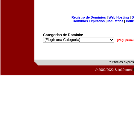
Registro de Dominios
|
Web Hosting
|
D
Dominios Expirados
|
Industrias
|
Indu
Categorías de Dominio:
[Pág. princi
** Precios expre
© 2002/2022 Solo10.com