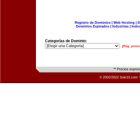
Registro de Dominios
|
Web Hosting
|
D
Dominios Expirados
|
Industrias
|
Indu
Categorías de Dominio:
[Pág. princi
** Precios expre
© 2002/2022 Solo10.com