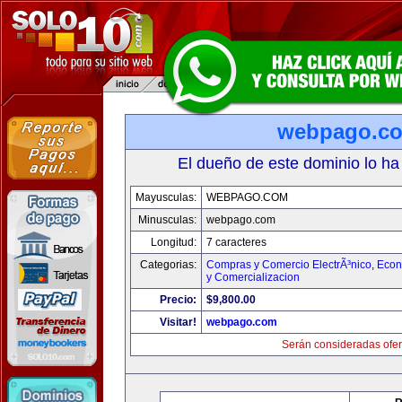
webpago.c
El dueño de este dominio lo ha
Mayusculas:
WEBPAGO.COM
Minusculas:
webpago.com
Longitud:
7 caracteres
Categorias:
Compras y Comercio ElectrÃ³nico
,
Econ
y Comercializacion
Precio:
$9,800.00
Visitar!
webpago.com
Serán consideradas ofer